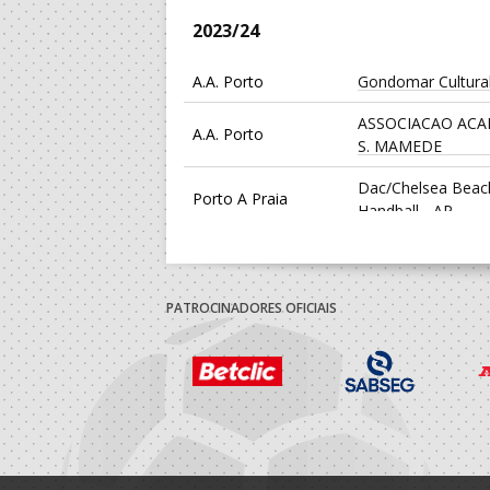
2023/24
A.A. Porto
Gondomar Cultura
ASSOCIACAO ACA
A.A. Porto
S. MAMEDE
Dac/Chelsea Beac
Porto A Praia
Handball - AP
2022/23
PATROCINADORES OFICIAIS
ASSOCIACAO ACA
A.A. Porto
S. MAMEDE
Porto A Praia
Ass.Desportiva OS
2021/22
A.A. Porto
Estrela Vigorosa S