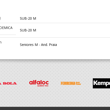
l
SUB-20 M
DEMICA
SUB-20 M
h
Seniores M - And. Praia
DEMICA
SUB-20 M
N - AP
Seniores M - And. Praia
port
SUB-18 M / SUB-20 M