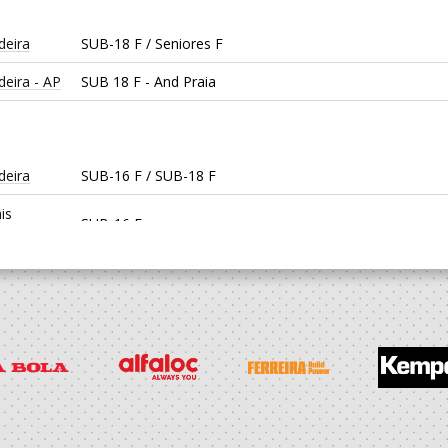
deira
SUB-18 F / Seniores F
deira - AP
SUB 18 F - And Praia
deira
SUB-16 F / SUB-18 F
is
SUB-16 F
deira
SUB-15 F / SUB-17 F
is
SUB-15 F