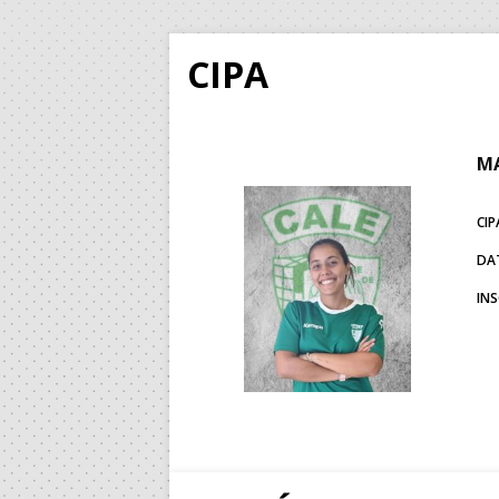
CIPA
MA
CIP
DA
IN