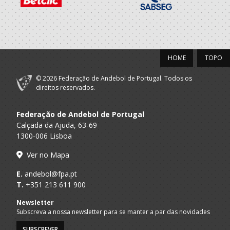
2021/22
Futebol Clube
A.A. Porto
SUB-18 M / Seniores M
Porto
Futebol Clube
A.A. Porto
SUB-18 M / SUB-20 M
HOME
TOPO
Porto
Selecções
© 2026 Federação de Andebol de Portugal. Todos os
F.A.P.
Nacionais
SUB-18 M
direitos reservados.
Masculinas
Federação de Andebol de Portugal
2020/21
Calçada da Ajuda, 63-69
1300-006 Lisboa
Porto A
GRD LEÇA - AP
Sub 17 M - And Praia / Seniores M - 
Praia
Ver no Mapa
Futebol Clube
A.A. Porto
SUB-17 M / Seniores M
E.
andebol@fpa.pt
Porto
T.
+351 213 611 900
Futebol Clube
A.A. Porto
SUB-17 M / SUB-19 M
Newsletter
Porto
Subscreva a nossa newsletter para se manter a par das novidades
2019/20
SUBSCREVER