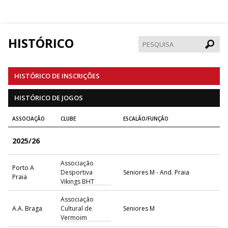
HISTÓRICO
Pesqui
HISTÓRICO DE INSCRIÇÕES
HISTÓRICO DE JOGOS
ASSOCIAÇÃO
CLUBE
ESCALÃO/FUNÇÃO
2025/26
Associação
Porto A
Desportiva
Seniores M - And. Praia
Praia
Vikings BHT
Associação
A.A. Braga
Cultural de
Seniores M
Vermoim