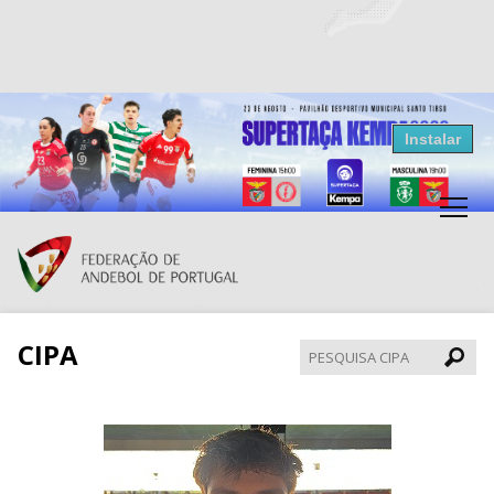
Resultados Andebol
Instalar
Federação de Andebol de Portugal
Grátis - Disponivel na Play Store
CIPA
Pesqui
CIPA