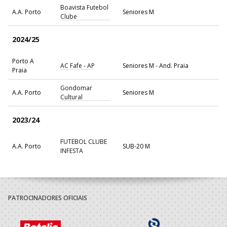
Boavista Futebol
A.A. Porto
Seniores M
Clube
2024/25
Porto A
AC Fafe - AP
Seniores M - And. Praia
Praia
Gondomar
A.A. Porto
Seniores M
Cultural
2023/24
FUTEBOL CLUBE
A.A. Porto
SUB-20 M
INFESTA
2022/23
Futebol Clube
PATROCINADORES OFICIAIS
A.A. Porto
SUB-20 M
Porto