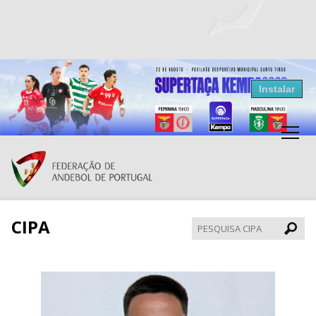
Resultados Andebol
Instalar
Federação de Andebol de Portugal
Grátis - Disponivel na Play Store
CIPA
Pesqui
CIPA