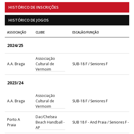
HISTÓRICO DE INSCRIÇÕES
HISTÓRICO DE JOGOS
ASSOCIAÇÃO
CLUBE
ESCALÃO/FUNÇÃO
2024/25
Associação
A.A. Braga
Cultural de
SUB-18 F / Seniores F
Vermoim
2023/24
Associação
A.A. Braga
Cultural de
SUB-18 F / Seniores F
Vermoim
Dac/Chelsea
Porto A
Beach Handball -
SUB 18 F - And Praia / Seniores F - A
Praia
AP