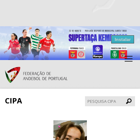
Resultados Andebol
Instalar
Federação de Andebol de Portugal
Grátis - Disponivel na Play Store
CIPA
Pesqui
CIPA