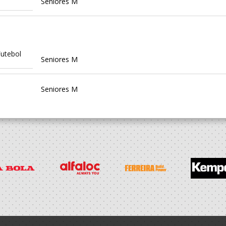
Seniores M
utebol
Seniores M
Seniores M
tugal
SUB-20 M / Seniores M
 Clube
SUB-20 M / Seniores M
is
SUB-20 M