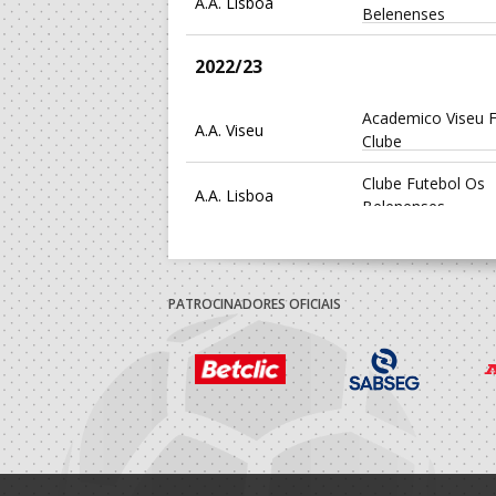
A.A. Lisboa
Belenenses
2022/23
Academico Viseu F
A.A. Viseu
Clube
Clube Futebol Os
A.A. Lisboa
Belenenses
2021/22
PATROCINADORES OFICIAIS
A.A. Lisboa
Sporting Clube Por
A.A. Lisboa
Boa-Hora Futebol
Selecções Naciona
F.A.P.
Masculinas
2020/21