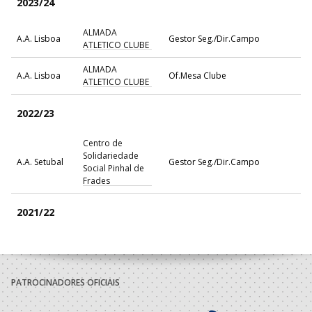
2023/24
ALMADA
A.A. Lisboa
Gestor Seg./Dir.Campo
ATLETICO CLUBE
ALMADA
A.A. Lisboa
Of.Mesa Clube
ATLETICO CLUBE
2022/23
Centro de
Solidariedade
A.A. Setubal
Gestor Seg./Dir.Campo
Social Pinhal de
Frades
2021/22
ALMADA
A.A. Lisboa
Of.Mesa Clube
ATLETICO CLUBE
ALMADA
PATROCINADORES OFICIAIS
A.A. Lisboa
Gestor Seg./Dir.Campo
ATLETICO CLUBE