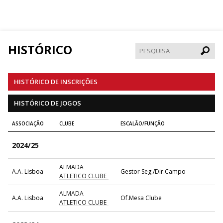
HISTÓRICO
Pesqui
HISTÓRICO DE INSCRIÇÕES
HISTÓRICO DE JOGOS
ASSOCIAÇÃO
CLUBE
ESCALÃO/FUNÇÃO
2024/25
ALMADA
A.A. Lisboa
Gestor Seg./Dir.Campo
ATLETICO CLUBE
ALMADA
A.A. Lisboa
Of.Mesa Clube
ATLETICO CLUBE