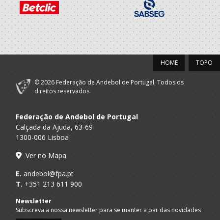
2020/21
ALMADA
A.A. Lisboa
Of.Mesa Clube
ATLETICO CLUBE
ALMADA
A.A. Lisboa
Gestor Seg./Dir.Campo
HOME
TOPO
ATLETICO CLUBE
© 2026 Federação de Andebol de Portugal. Todos os
2019/20
direitos reservados.
ALMADA
A.A. Lisboa
Of.Mesa Clube
ATLETICO CLUBE
Federação de Andebol de Portugal
Calçada da Ajuda, 63-69
ALMADA
1300-006 Lisboa
A.A. Lisboa
Gestor Seg./Dir.Campo
ATLETICO CLUBE
Ver no Mapa
2017/18
E.
andebol@fpa.pt
T.
+351 213 611 900
Centro de
Solidariedade
A.A. Setubal
Gestor Seg./Dir.Campo
Newsletter
Social Pinhal de
Subscreva a nossa newsletter para se manter a par das novidades
Frades