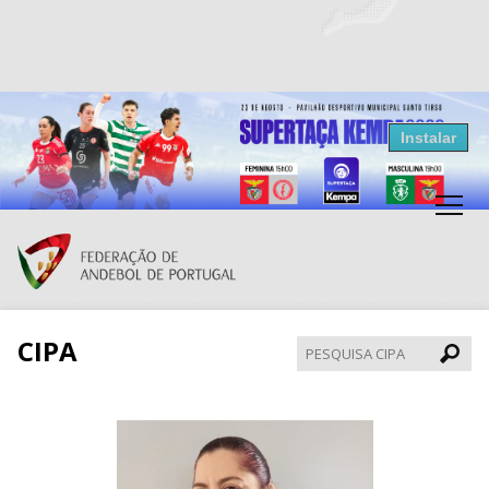
Resultados Andebol
Instalar
Federação de Andebol de Portugal
Grátis - Disponivel na Play Store
CIPA
Pesqui
CIPA