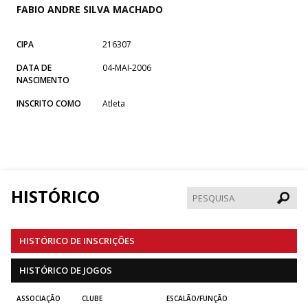
FABIO ANDRE SILVA MACHADO
CIPA
216307
DATA DE
04-MAI-2006
NASCIMENTO
INSCRITO COMO
Atleta
HISTÓRICO
Pesqui
HISTÓRICO DE INSCRIÇÕES
HISTÓRICO DE JOGOS
ASSOCIAÇÃO
CLUBE
ESCALÃO/FUNÇÃO