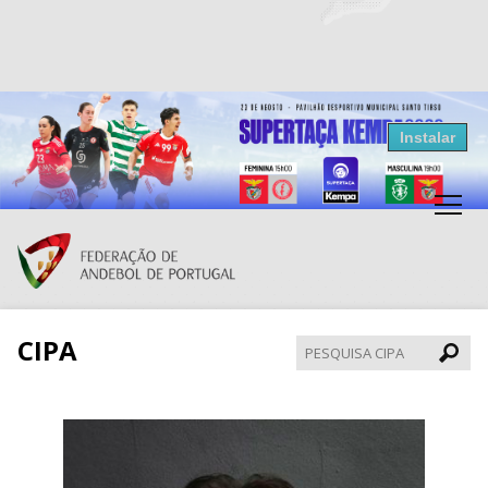
Resultados Andebol
Instalar
Federação de Andebol de Portugal
Grátis - Disponivel na Play Store
CIPA
Pesqui
CIPA