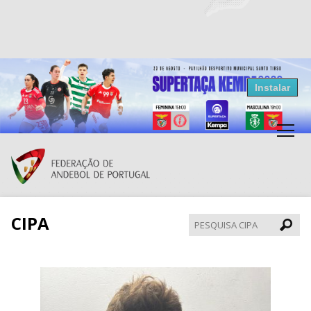
Resultados Andebol
Instalar
Federação de Andebol de Portugal
Grátis - Disponivel na Play Store
CIPA
Pesqui
CIPA