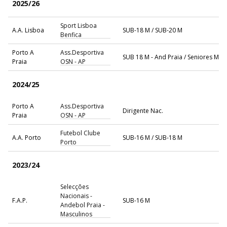
2025/26
Sport Lisboa
A.A. Lisboa
SUB-18 M / SUB-20 M
Benfica
Porto A
Ass.Desportiva
SUB 18 M - And Praia / Seniores M - 
Praia
OSN - AP
2024/25
Porto A
Ass.Desportiva
Dirigente Nac.
Praia
OSN - AP
Futebol Clube
A.A. Porto
SUB-16 M / SUB-18 M
Porto
2023/24
Selecções
Nacionais -
F.A.P.
SUB-16 M
Andebol Praia -
Masculinos