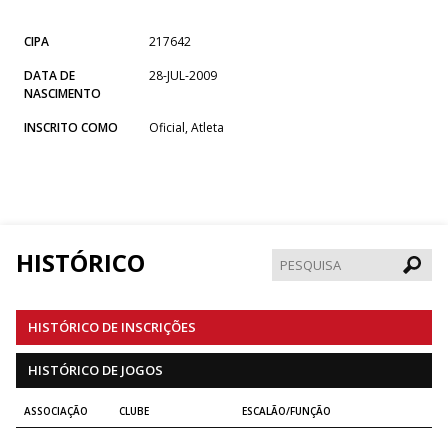
CIPA
217642
DATA DE
28-JUL-2009
NASCIMENTO
INSCRITO COMO
Oficial, Atleta
HISTÓRICO
Pesqui
HISTÓRICO DE INSCRIÇÕES
HISTÓRICO DE JOGOS
ASSOCIAÇÃO
CLUBE
ESCALÃO/FUNÇÃO