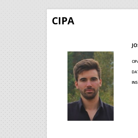
CIPA
JO
CIP
DA
IN