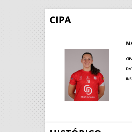
CIPA
MA
CIP
DA
IN