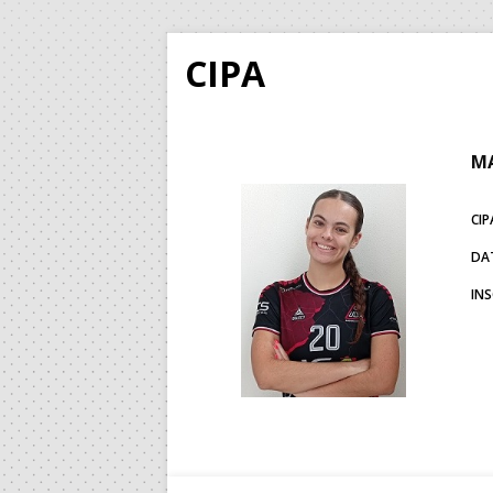
CIPA
MA
CIP
DA
IN