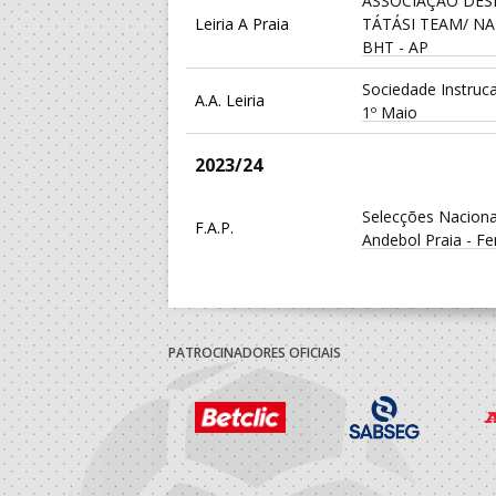
ASSOCIAÇÃO DES
Leiria A Praia
TÁTÁSI TEAM/ N
BHT - AP
Sociedade Instruc
A.A. Leiria
1º Maio
2023/24
Selecções Naciona
F.A.P.
Andebol Praia - F
A.A. Leiria
Cister Sport Alcob
ASSOCIAÇÃO DES
Leiria A Praia
TÁTÁSI TEAM/ N
PATROCINADORES OFICIAIS
BHT - AP
2022/23
Selecções Naciona
F.A.P.