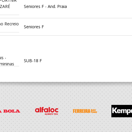
PORTIVA
AZARÉ
Seniores F - And. Praia
ao Recreio
Seniores F
is -
SUB-18 F
emininas
aca
SUB-18 F / Seniores F
PORTIVA
AZARÉ
SUB 18 F - And Praia / Seniores F - And. Praia
is -
SUB-18 F