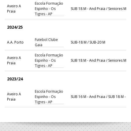
Escola Formação
Aveiro A
Espinho - Os
SUB 18 M - And Praia / Seniores M - 
Praia
Tigres - AP
2024/25
Futebol Clube
A.A. Porto
SUB-18 M / SUB-20 M
Gaia
Escola Formação
Aveiro A
Espinho - Os
SUB 18 M - And Praia / Seniores M - 
Praia
Tigres - AP
2023/24
Escola Formação
Aveiro A
Espinho - Os
SUB 16 M - And Praia / SUB 18 M - A
Praia
Tigres - AP
Selecções
Nacionais -
F.A.P.
SUB-16 M
Andebol Praia -
Masculinos