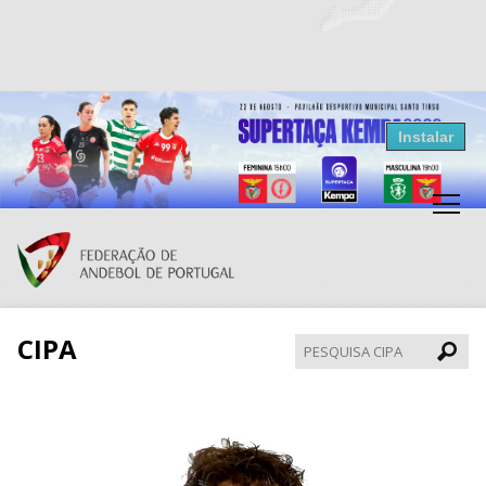
Resultados Andebol
Instalar
Federação de Andebol de Portugal
Grátis - Disponivel na Play Store
CIPA
Pesqui
CIPA