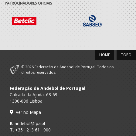
PATROCINADORES OFICIAIS
Futebol Clube
A.A. Porto
SUB-16 M / SUB-18 M
Gaia
2022/23
Escola Formaçao
Porto A
Espinho - Os
SUB 16 M - And Praia / SUB 18 M - A
Praia
Tigres
HOME
TOPO
Selecções
Nacionais -
© 2026 Federação de Andebol de Portugal. Todos os
F.A.P.
SUB-16 M
Andebol Praia -
direitos reservados.
Masculinos
Federação de Andebol de Portugal
Futebol Clube
A.A. Porto
SUB-16 M / SUB-18 M
Gaia
Calçada da Ajuda, 63-69
1300-006 Lisboa
2021/22
Ver no Mapa
Futebol Clube
A.A. Porto
E.
andebol@fpa.pt
SUB-14 M / SUB-16 M
Gaia
T.
+351 213 611 900