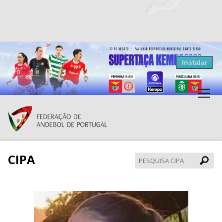
Resultados Andebol
Instalar
Federação de Andebol de Portugal
Grátis - Disponivel na Play Store
CIPA
Pesqui
CIPA