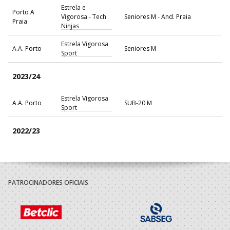
Estrela e
Porto A
Vigorosa - Tech
Seniores M - And. Praia
Praia
Ninjas
Estrela Vigorosa
A.A. Porto
Seniores M
Sport
2023/24
Estrela Vigorosa
A.A. Porto
SUB-20 M
Sport
2022/23
Estrela Vigorosa
A.A. Porto
SUB-20 M
Sport
PATROCINADORES OFICIAIS
2021/22
Estrela Vigorosa
A.A. Porto
SUB-18 M / SUB-20 M
Sport