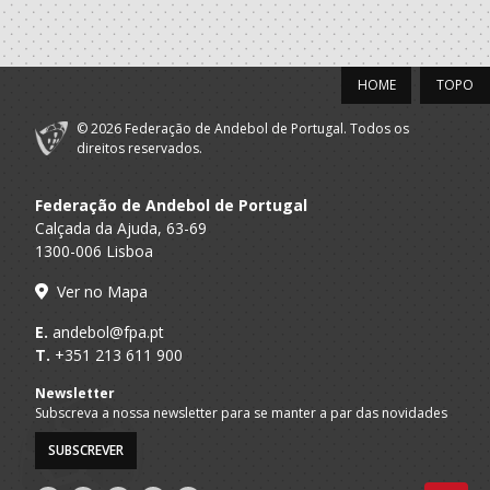
2020/21
Estrela Vigorosa
A.A. Porto
SUB-17 M / SUB-19 M
HOME
TOPO
Sport
© 2026 Federação de Andebol de Portugal. Todos os
2019/20
direitos reservados.
Estrela Vigorosa
A.A. Porto
Juvenis M / Juniores M
Sport
Federação de Andebol de Portugal
Calçada da Ajuda, 63-69
1300-006 Lisboa
2018/19
Ver no Mapa
Estrela Vigorosa
A.A. Porto
Iniciados M / Juvenis M
Sport
E.
andebol@fpa.pt
T.
+351 213 611 900
2017/18
Newsletter
Subscreva a nossa newsletter para se manter a par das novidades
Estrela Vigorosa
A.A. Porto
Infantis M / Iniciados M
Sport
SUBSCREVER
2016/17