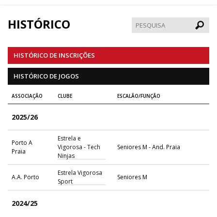
HISTÓRICO
Pesqui
HISTÓRICO DE INSCRIÇÕES
HISTÓRICO DE JOGOS
ASSOCIAÇÃO
CLUBE
ESCALÃO/FUNÇÃO
2025/26
Estrela e
Porto A
Vigorosa - Tech
Seniores M - And. Praia
Praia
Ninjas
Estrela Vigorosa
A.A. Porto
Seniores M
Sport
2024/25