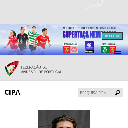
Resultados Andebol
Instalar
Federação de Andebol de Portugal
Grátis - Disponivel na Play Store
CIPA
Pesqui
CIPA