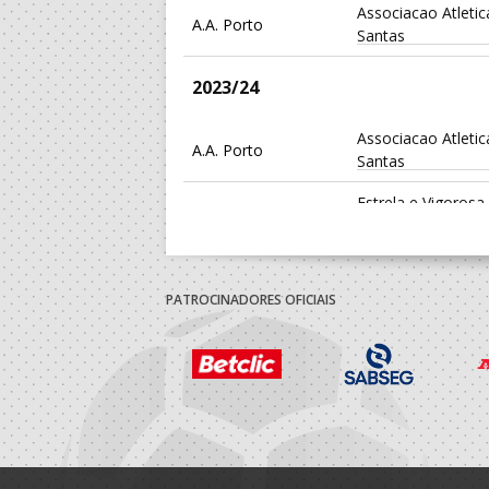
Associacao Atleti
A.A. Porto
Santas
2023/24
Associacao Atleti
A.A. Porto
Santas
Estrela e Vigorosa
Porto A Praia
Ninjas
2022/23
PATROCINADORES OFICIAIS
A.A. Porto
Estrela Vigorosa S
Porto A Praia
Ass.Desportiva OS
2021/22
Estrela e Vigorosa
Porto A Praia