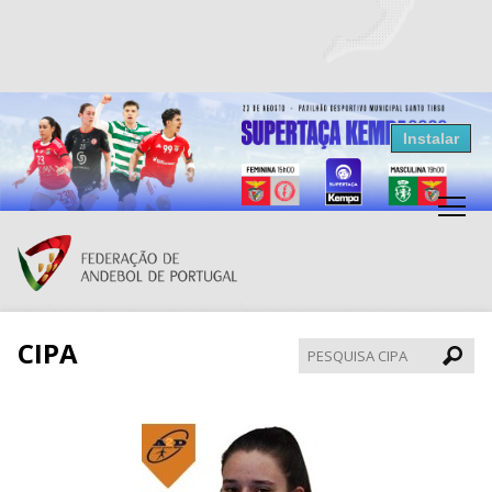
Resultados Andebol
Instalar
Federação de Andebol de Portugal
Grátis - Disponivel na Play Store
CIPA
Pesqui
CIPA