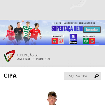
Resultados Andebol
Instalar
Federação de Andebol de Portugal
Grátis - Disponivel na Play Store
CIPA
Pesqui
CIPA