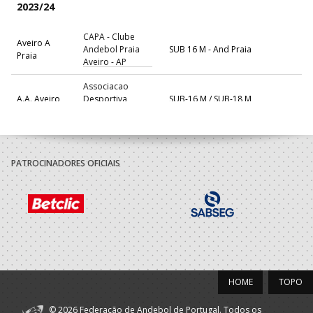
2023/24
CAPA - Clube
Aveiro A
Andebol Praia
SUB 16 M - And Praia
Praia
Aveiro - AP
Associacao
A.A. Aveiro
Desportiva
SUB-16 M / SUB-18 M
Sanjoanense
Selecções
F.A.P.
Nacionais
SUB-16 M
Masculinas
PATROCINADORES OFICIAIS
2022/23
CAPA - Clube
Aveiro A
Andebol Praia
SUB 16 M - And Praia
Praia
Aveiro - AP
Selecções
HOME
TOPO
Nacionais -
F.A.P.
SUB-16 M
Andebol Praia -
© 2026 Federação de Andebol de Portugal. Todos os
Masculinos