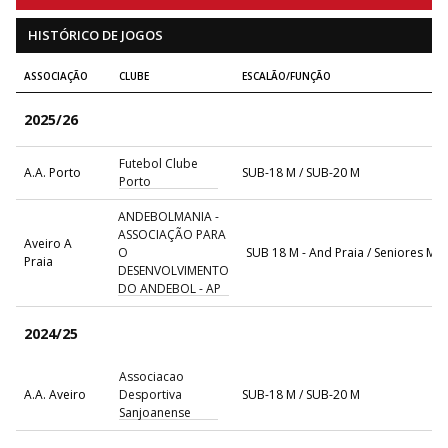
HISTÓRICO DE JOGOS
ASSOCIAÇÃO
CLUBE
ESCALÃO/FUNÇÃO
2025/26
Futebol Clube
A.A. Porto
SUB-18 M / SUB-20 M
Porto
ANDEBOLMANIA -
ASSOCIAÇÃO PARA
Aveiro A
O
SUB 18 M - And Praia / Seniores M - 
Praia
DESENVOLVIMENTO
DO ANDEBOL - AP
2024/25
Associacao
A.A. Aveiro
Desportiva
SUB-18 M / SUB-20 M
Sanjoanense