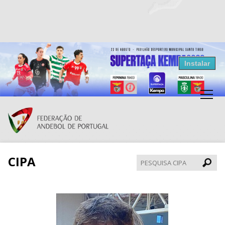
Resultados Andebol
Instalar
Federação de Andebol de Portugal
Grátis - Disponivel na Play Store
CIPA
Pesqui
CIPA