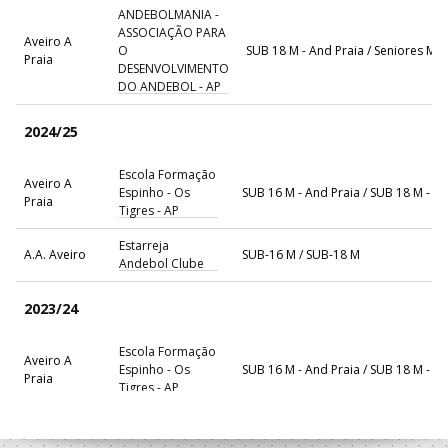
ANDEBOLMANIA -
ASSOCIAÇÃO PARA
Aveiro A
O
SUB 18 M - And Praia / Seniores M - 
Praia
DESENVOLVIMENTO
DO ANDEBOL - AP
2024/25
Escola Formação
Aveiro A
Espinho - Os
SUB 16 M - And Praia / SUB 18 M - A
Praia
Tigres - AP
Estarreja
A.A. Aveiro
SUB-16 M / SUB-18 M
Andebol Clube
2023/24
Escola Formação
Aveiro A
Espinho - Os
SUB 16 M - And Praia / SUB 18 M - A
Praia
Tigres - AP
Grupo
Desportivo