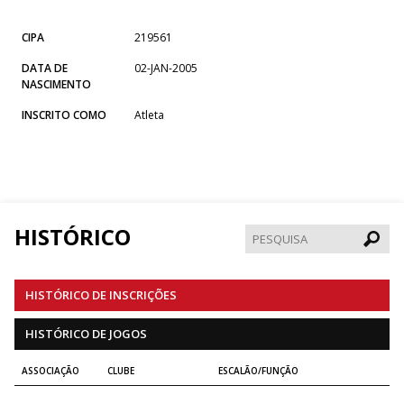
CIPA
219561
DATA DE
02-JAN-2005
NASCIMENTO
INSCRITO COMO
Atleta
HISTÓRICO
Pesqui
HISTÓRICO DE INSCRIÇÕES
HISTÓRICO DE JOGOS
ASSOCIAÇÃO
CLUBE
ESCALÃO/FUNÇÃO