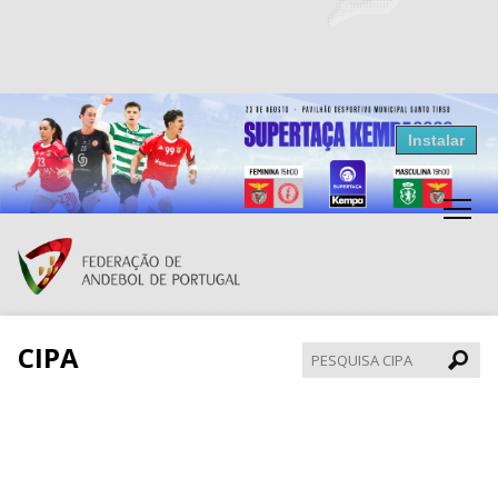
Resultados Andebol
Instalar
Federação de Andebol de Portugal
Grátis - Disponivel na Play Store
CIPA
Pesqui
CIPA