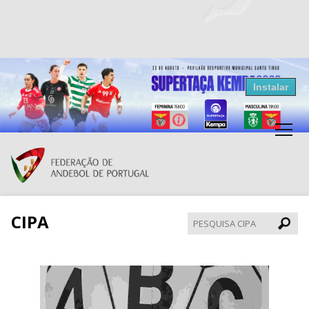
Resultados Andebol
Instalar
Federação de Andebol de Portugal
Grátis - Disponivel na Play Store
CIPA
Pesqui
CIPA