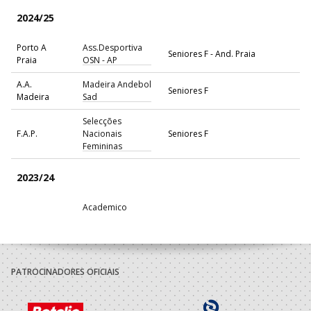
2024/25
Porto A
Ass.Desportiva
Seniores F - And. Praia
Praia
OSN - AP
A.A.
Madeira Andebol
Seniores F
Madeira
Sad
Selecções
F.A.P.
Nacionais
Seniores F
Femininas
2023/24
Academico
A.A. Braga
Basket Clube de
Seniores F
Braga
Selecções
F.A.P.
Nacionais
Seniores F
PATROCINADORES OFICIAIS
Femininas