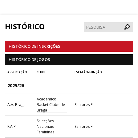
HISTÓRICO
Pesqui
HISTÓRICO DE INSCRIÇÕES
HISTÓRICO DE JOGOS
ASSOCIAÇÃO
CLUBE
ESCALÃO/FUNÇÃO
2025/26
Academico
A.A. Braga
Basket Clube de
Seniores F
Braga
Selecções
F.A.P.
Nacionais
Seniores F
Femininas