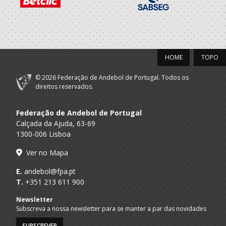
2022/23
Porto A
Ass.Desportiva
Seniores F - And. Praia
Praia
OSN - AP
ABC Braga
A.A. Braga
Seniores F
HOME
TOPO
Andebol Sad
© 2026 Federação de Andebol de Portugal. Todos os
2021/22
direitos reservados.
Porto A
Ass.Desportiva
Seniores F - And. Praia
Praia
Federação de Andebol de Portugal
OSN - AP
Calçada da Ajuda, 63-69
ABC Braga
1300-006 Lisboa
A.A. Braga
Seniores F
Andebol Sad
Ver no Mapa
2020/21
E.
andebol@fpa.pt
T.
+351 213 611 900
ABC Braga
A.A. Braga
Of.Mesa Clube
Andebol Sad
Newsletter
Subscreva a nossa newsletter para se manter a par das novidades
Dac/Chelsea
Porto A
Beach Handball -
Seniores F - And. Praia
Praia
SUBSCREVER