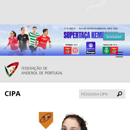
Resultados Andebol
Instalar
Federação de Andebol de Portugal
Grátis - Disponivel na Play Store
CIPA
Pesqui
CIPA