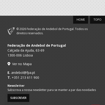
Associação
A.A. Braga
Académica
Iniciados F / Juvenis F
Didáxis - A2D
HOME
TOPO
2017/18
© 2026 Federação de Andebol de Portugal. Todos os
Associação
direitos reservados.
A.A. Braga
Académica
Iniciados F / Juvenis F
Didáxis - A2D
Federação de Andebol de Portugal
Calçada da Ajuda, 63-69
2016/17
1300-006 Lisboa
Associação
Ver no Mapa
A.A. Braga
Académica
Infantis F / Iniciados F
Didáxis - A2D
E.
andebol@fpa.pt
T.
+351 213 611 900
2015/16
Newsletter
Subscreva a nossa newsletter para se manter a par das novidades
Associação
A.A. Braga
Académica
Infantis F
SUBSCREVER
Didáxis - A2D