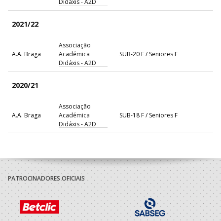
Didáxis - A2D
2021/22
Associação
A.A. Braga
Académica
SUB-20 F / Seniores F
Didáxis - A2D
2020/21
Associação
A.A. Braga
Académica
SUB-18 F / Seniores F
Didáxis - A2D
2019/20
Associação
A.A. Braga
Académica
Juvenis F / Juniores F
PATROCINADORES OFICIAIS
Didáxis - A2D
2018/19