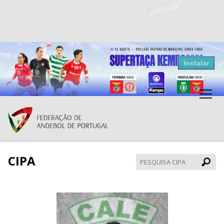
Resultados Andebol
Instalar
Federação de Andebol de Portugal
Grátis - Disponivel na Play Store
CIPA
Pesqui
CIPA