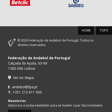
Porto A
CAB CRD
SUB 14 F - And Praia
Praia
CAB CRD - Clube
Andebol Baltar -
A.A. Porto
Clube Recreativo
SUB-14 F / SUB-16 F
HOME
TOPO
Desportivo e
Cultural
© 2026 Federação de Andebol de Portugal. Todos os
direitos reservados.
2019/20
Federação de Andebol de Portugal
CAB CRD - Clube
Andebol Baltar -
Calçada da Ajuda, 63-69
A.A. Porto
Clube Recreativo
Iniciados F / Juvenis F
1300-006 Lisboa
Desportivo e
Cultural
Ver no Mapa
Leixoes Sport
A.A. Porto
E.
andebol@fpa.pt
Iniciados F / Juvenis F
Clube
T.
+351 213 611 900
2018/19
Newsletter
Subscreva a nossa newsletter para se manter a par das novidades
Maiastars-Clube