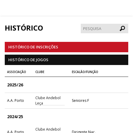
HISTÓRICO
Pesqui
HISTÓRICO DE INSCRIÇÕES
HISTÓRICO DE JOGOS
ASSOCIAÇÃO
CLUBE
ESCALÃO/FUNÇÃO
2025/26
Clube Andebol
A.A. Porto
Seniores F
Leça
2024/25
Clube Andebol
A.A. Porto
Dirigente Nac.