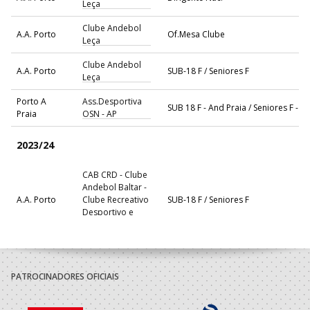
Leça
Clube Andebol
A.A. Porto
Of.Mesa Clube
Leça
Clube Andebol
A.A. Porto
SUB-18 F / Seniores F
Leça
Porto A
Ass.Desportiva
SUB 18 F - And Praia / Seniores F - A
Praia
OSN - AP
2023/24
CAB CRD - Clube
Andebol Baltar -
A.A. Porto
Clube Recreativo
SUB-18 F / Seniores F
Desportivo e
Cultural
Clube Andebol
A.A. Porto
SUB-18 F / Seniores F
Leça
PATROCINADORES OFICIAIS
2020/21