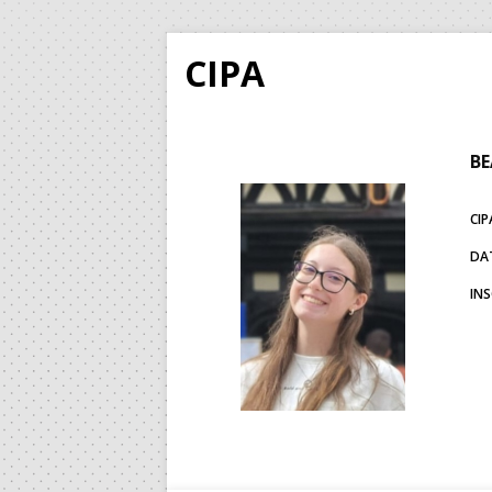
CIPA
BE
CIP
DA
IN