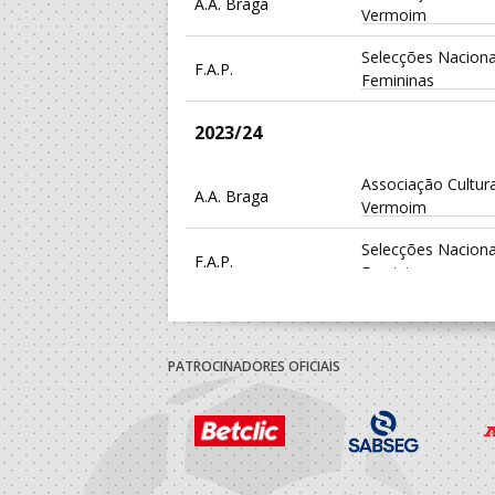
A.A. Braga
Vermoim
Selecções Naciona
F.A.P.
Femininas
2023/24
Associação Cultura
A.A. Braga
Vermoim
Selecções Naciona
F.A.P.
Femininas
Dac/Chelsea Beac
Porto A Praia
Handball - AP
PATROCINADORES OFICIAIS
2022/23
Associação Cultura
A.A. Braga
Vermoim