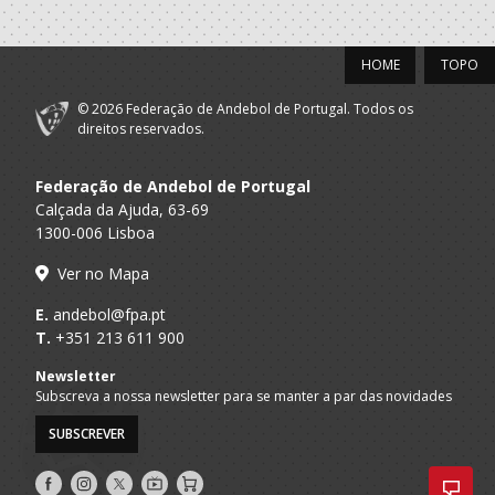
Selecções
F.A.P.
Nacionais
SUB-20 F
HOME
TOPO
Femininas
© 2026 Federação de Andebol de Portugal. Todos os
2020/21
direitos reservados.
Maiastars-Clube
Federação de Andebol de Portugal
Desporto Cultura
A.A. Braga
SUB-18 F / Seniores F
Ambiente
Calçada da Ajuda, 63-69
Solidariedade
1300-006 Lisboa
Ver no Mapa
2019/20
E.
andebol@fpa.pt
BECA - Bastinhos
T.
+351 213 611 900
Escola Clube de
A.A. Braga
Andebol de
Juvenis F / Juniores F
Newsletter
Celorico de
Subscreva a nossa newsletter para se manter a par das novidades
Basto
SUBSCREVER
Maiastars-Clube
Desporto Cultura
A.A. Braga
Juvenis F / Juniores F
Siga-
Siga-
Siga-
Ambiente
AndebolTV
Loja