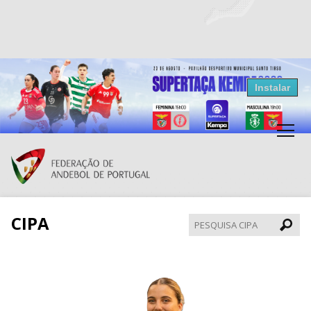
Resultados Andebol
Instalar
Federação de Andebol de Portugal
Grátis - Disponivel na Play Store
CIPA
Pesqui
CIPA