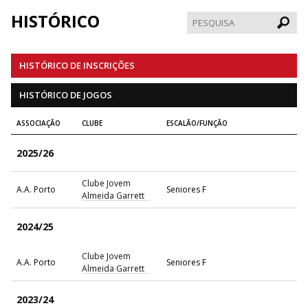
HISTÓRICO
Pesqui
HISTÓRICO DE INSCRIÇÕES
HISTÓRICO DE JOGOS
ASSOCIAÇÃO
CLUBE
ESCALÃO/FUNÇÃO
2025/26
Clube Jovem
A.A. Porto
Seniores F
Almeida Garrett
2024/25
Clube Jovem
A.A. Porto
Seniores F
Almeida Garrett
2023/24