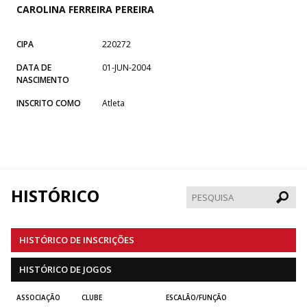
CAROLINA FERREIRA PEREIRA
CIPA
220272
DATA DE
01-JUN-2004
NASCIMENTO
INSCRITO COMO
Atleta
HISTÓRICO
Pesqui
HISTÓRICO DE INSCRIÇÕES
HISTÓRICO DE JOGOS
ASSOCIAÇÃO
CLUBE
ESCALÃO/FUNÇÃO