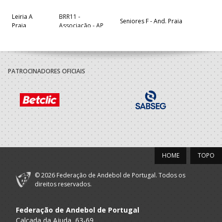
Leiria A
BRR11 -
Seniores F - And. Praia
Praia
Associação - AP
ASSOCIAÇÃO
Leiria A
DESPORTIVA
Seniores F - And. Praia
Praia
TÁTÁSI TEAM/
NAZARÉ BHT - AP
PATROCINADORES OFICIAIS
Cister Sport
A.A. Leiria
Seniores F
Alcobaca
2022/23
Academia
Desportiva e
A.A. Leiria
SUB-21 F
HOME
TOPO
Artistica Colegio
Joao Barros
© 2026 Federação de Andebol de Portugal. Todos os
Sociedade
direitos reservados.
A.A. Leiria
Instrucao Recreio
SUB-21 F
1º Maio
Federação de Andebol de Portugal
ASSOCIAÇÃO
Calçada da Ajuda, 63-69