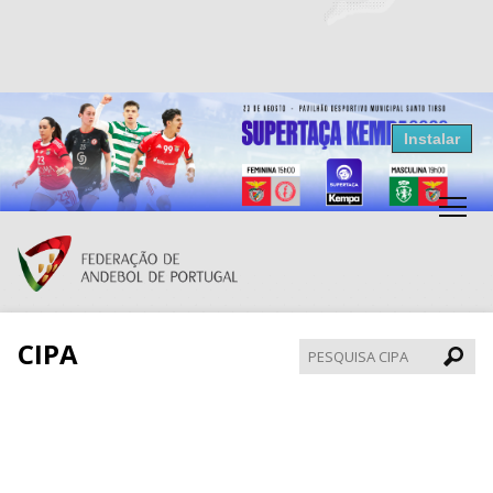
Resultados Andebol
Instalar
Federação de Andebol de Portugal
Grátis - Disponivel na Play Store
CIPA
Pesqui
CIPA