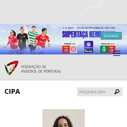
Resultados Andebol
Instalar
Federação de Andebol de Portugal
Grátis - Disponivel na Play Store
CIPA
Pesqui
CIPA