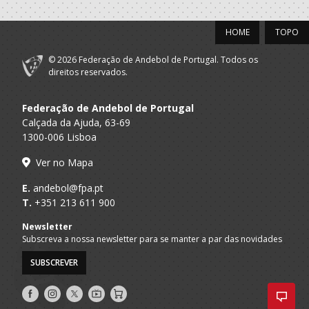
Maiastars-Clube
Desporto Cultura
A.A. Braga
SUB-17 F / SUB-20 F
HOME
TOPO
Ambiente
Solidariedade
© 2026 Federação de Andebol de Portugal. Todos os
Maiastars-Clube
direitos reservados.
Desporto Cultura
A.A. Braga
SUB-17 F / Seniores F
Ambiente
Federação de Andebol de Portugal
Solidariedade
Calçada da Ajuda, 63-69
Clube
1300-006 Lisboa
A.A. Aveiro
Desportivo
SUB-17 F / Seniores F
Feirense
Ver no Mapa
Clube
E.
andebol@fpa.pt
A.A. Aveiro
Desportivo
SUB-17 F / SUB-20 F
T.
+351 213 611 900
Feirense
Newsletter
Selecções
Subscreva a nossa newsletter para se manter a par das novidades
F.A.P.
Nacionais
SUB-17 F
Femininas
SUBSCREVER
2020/21
Siga-
Siga-
Siga-
AndebolTV
Loja
nos
nos
nos