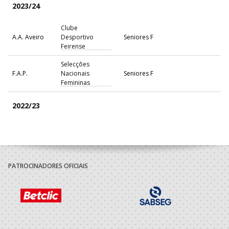
2023/24
Clube
A.A. Aveiro
Desportivo
Seniores F
Feirense
Selecções
F.A.P.
Nacionais
Seniores F
Femininas
2022/23
Maiastars-Clube
Desporto Cultura
A.A. Braga
SUB-18 F / SUB-21 F
Ambiente
Solidariedade
PATROCINADORES OFICIAIS
Selecções
F.A.P.
Nacionais
SUB-18 F
Femininas
2021/22