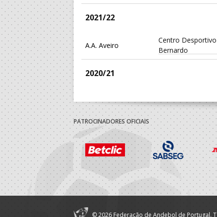
2021/22
Centro Desportivo
A.A. Aveiro
Bernardo
2020/21
Centro Desportivo
A.A. Aveiro
Bernardo
PATROCINADORES OFICIAIS
2019/20
Centro Desportivo
A.A. Aveiro
Bernardo
2018/19
Centro Desportivo
A.A. Aveiro
© 2026 Federação de Andebol de Portugal. T