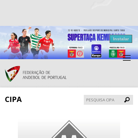
Resultados Andebol
Instalar
Federação de Andebol de Portugal
Grátis - Disponivel na Play Store
CIPA
Pesqui
CIPA