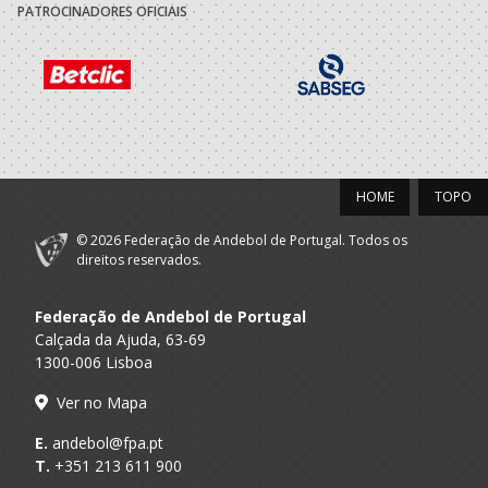
PATROCINADORES OFICIAIS
2022/23
ASSOCIACAO
A.A. Porto
ACADEMICA S.
SUB-14 M / SUB-16 M
MAMEDE
Dac/Chelsea
Porto A
Beach Handball -
Sub 14 M - And Praia / SUB 16 M - An
Praia
HOME
TOPO
AP
© 2026 Federação de Andebol de Portugal. Todos os
2021/22
direitos reservados.
ASSOCIACAO
Federação de Andebol de Portugal
A.A. Porto
ACADEMICA S.
SUB-14 M / SUB-16 M
MAMEDE
Calçada da Ajuda, 63-69
1300-006 Lisboa
2020/21
Ver no Mapa
ASSOCIACAO
E.
andebol@fpa.pt
A.A. Porto
ACADEMICA S.
SUB-13 M / SUB-15 M
T.
+351 213 611 900
MAMEDE