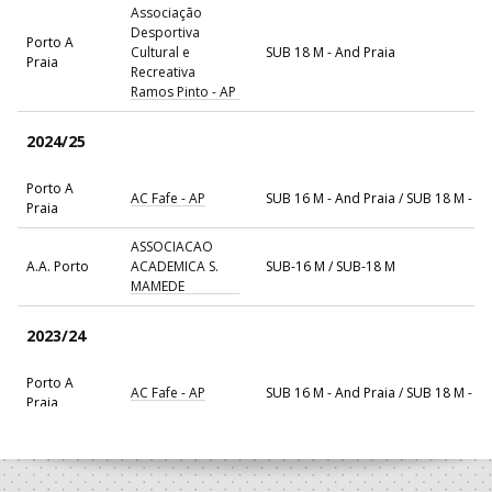
Associação
Desportiva
Porto A
Cultural e
SUB 18 M - And Praia
Praia
Recreativa
Ramos Pinto - AP
2024/25
Porto A
AC Fafe - AP
SUB 16 M - And Praia / SUB 18 M - A
Praia
ASSOCIACAO
A.A. Porto
ACADEMICA S.
SUB-16 M / SUB-18 M
MAMEDE
2023/24
Porto A
AC Fafe - AP
SUB 16 M - And Praia / SUB 18 M - A
Praia
ASSOCIACAO
A.A. Porto
ACADEMICA S.
SUB-16 M / SUB-18 M
MAMEDE