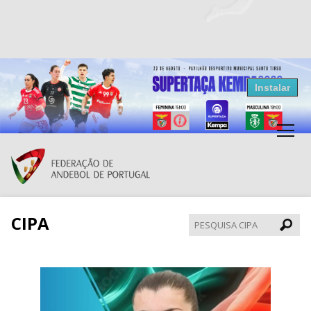
Resultados Andebol
Instalar
Federação de Andebol de Portugal
Grátis - Disponivel na Play Store
CIPA
Pesqui
CIPA