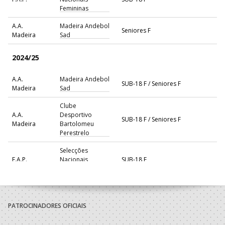
Femininas
A.A.
Madeira Andebol
Seniores F
Madeira
Sad
2024/25
A.A.
Madeira Andebol
SUB-18 F / Seniores F
Madeira
Sad
Clube
A.A.
Desportivo
SUB-18 F / Seniores F
Madeira
Bartolomeu
Perestrelo
Selecções
F.A.P.
Nacionais
SUB-18 F
Femininas
2023/24
PATROCINADORES OFICIAIS
Clube
Madeira A
Desportivo