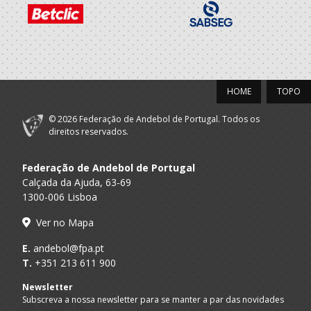
SUB 16 F - And Praia
Praia
Bartolomeu
Perestrelo - AP
A.A.
Madeira Andebol
SUB-16 F / Seniores F
Madeira
Sad
Clube
HOME
TOPO
A.A.
Desportivo
SUB-16 F / SUB-18 F
Madeira
Bartolomeu
© 2026 Federação de Andebol de Portugal. Todos os
Perestrelo
direitos reservados.
Selecções
F.A.P.
Nacionais
SUB-16 F
Federação de Andebol de Portugal
Femininas
Calçada da Ajuda, 63-69
1300-006 Lisboa
2022/23
Ver no Mapa
Clube
A.A.
Desportivo
E.
andebol@fpa.pt
SUB-16 F / SUB-18 F
Madeira
Bartolomeu
T.
+351 213 611 900
Perestrelo
Newsletter
Selecções
Subscreva a nossa newsletter para se manter a par das novidades
F.A.P.
Nacionais
SUB-16 F