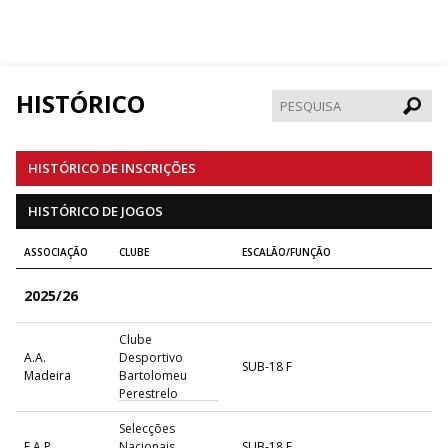
HISTÓRICO
Pesqui
HISTÓRICO DE INSCRIÇÕES
HISTÓRICO DE JOGOS
ASSOCIAÇÃO
CLUBE
ESCALÃO/FUNÇÃO
2025/26
Clube
A.A.
Desportivo
SUB-18 F
Madeira
Bartolomeu
Perestrelo
Selecções
F.A.P.
Nacionais
SUB-18 F