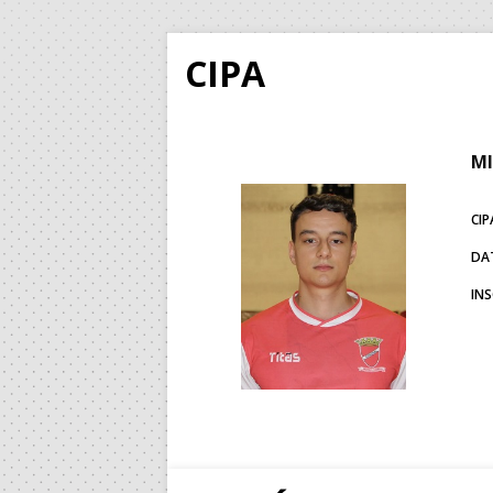
CIPA
MI
CIP
DA
IN