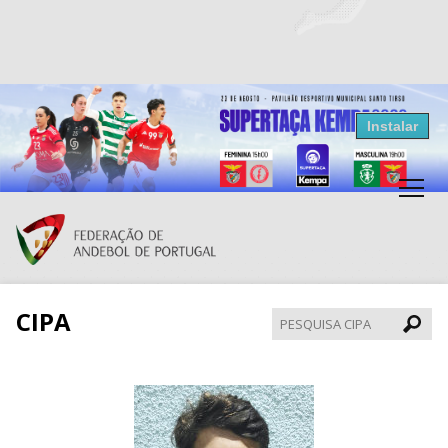
Resultados Andebol
Instalar
Federação de Andebol de Portugal
Grátis - Disponivel na Play Store
CIPA
Pesqui
CIPA