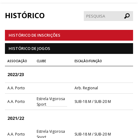
HISTÓRICO
Pesqui
HISTÓRICO DE INSCRIÇÕES
HISTÓRICO DE JOGOS
ASSOCIAÇÃO
CLUBE
ESCALÃO/FUNÇÃO
2022/23
A.A. Porto
Arb. Regional
Estrela Vigorosa
A.A. Porto
SUB-18 M / SUB-20 M
Sport
2021/22
Estrela Vigorosa
A.A. Porto
SUB-18 M / SUB-20 M
Sport