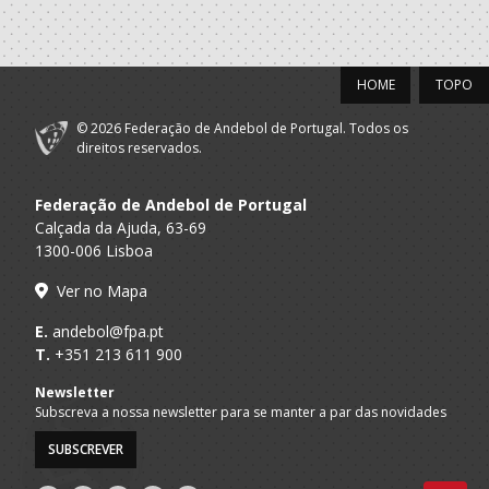
2017/18
ASSOCIACAO
A.A. Porto
ACADEMICA S.
Infantis M / Iniciados M
HOME
TOPO
MAMEDE
© 2026 Federação de Andebol de Portugal. Todos os
2016/17
direitos reservados.
ASSOCIACAO
A.A. Porto
ACADEMICA S.
Minis M / Infantis M
Federação de Andebol de Portugal
MAMEDE
Calçada da Ajuda, 63-69
1300-006 Lisboa
2015/16
Ver no Mapa
ASSOCIACAO
E.
andebol@fpa.pt
A.A. Porto
ACADEMICA S.
Minis M
T.
+351 213 611 900
MAMEDE
Newsletter
Subscreva a nossa newsletter para se manter a par das novidades
SUBSCREVER