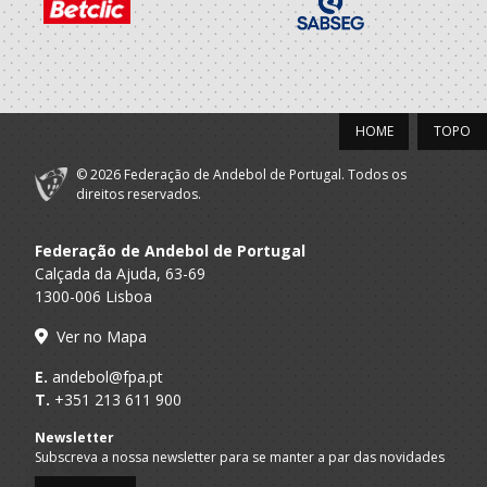
Carvalhos
Grupo
Desportivo
A.A. Porto
SUB-18 M / SUB-20 M
Colegio Internato
Carvalhos
HOME
TOPO
2021/22
© 2026 Federação de Andebol de Portugal. Todos os
Grupo
direitos reservados.
Desportivo
A.A. Porto
SUB-16 M / SUB-18 M
Colegio Internato
Federação de Andebol de Portugal
Carvalhos
Calçada da Ajuda, 63-69
1300-006 Lisboa
2020/21
Ver no Mapa
Clube
A.A. Aveiro
Desportivo
SUB-15 M / SUB-17 M
E.
andebol@fpa.pt
Feirense
T.
+351 213 611 900
2019/20
Newsletter
Subscreva a nossa newsletter para se manter a par das novidades
Clube