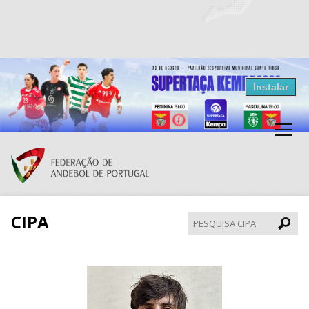
Resultados Andebol
Instalar
Federação de Andebol de Portugal
Grátis - Disponivel na Play Store
CIPA
Pesqui
CIPA