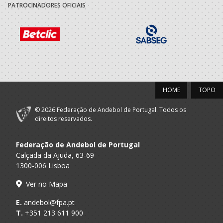
Futebol Clube
PATROCINADORES OFICIAIS
Porto A
IlhavoAC / Lions
Sub 14 M - And Praia / SUB 16 M - An
Praia
BH
2020/21
Padroense
A.A. Porto
SUB-13 M / SUB-15 M
Futebol Clube
HOME
TOPO
2019/20
© 2026 Federação de Andebol de Portugal. Todos os
direitos reservados.
Padroense
A.A. Porto
Infantis M / Iniciados M
Futebol Clube
Federação de Andebol de Portugal
Calçada da Ajuda, 63-69
2018/19
1300-006 Lisboa
Padroense
A.A. Porto
Minis M / Infantis M
Ver no Mapa
Futebol Clube
E.
andebol@fpa.pt
2017/18
T.
+351 213 611 900