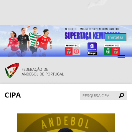
Resultados Andebol
Instalar
Federação de Andebol de Portugal
Grátis - Disponivel na Play Store
CIPA
Pesqui
CIPA