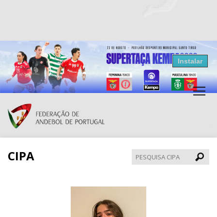
Resultados Andebol
Instalar
Federação de Andebol de Portugal
Grátis - Disponivel na Play Store
CIPA
Pesqui
CIPA