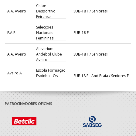
Clube
A.A. Aveiro
Desportivo
SUB-18 F / Seniores F
Feirense
Selecções
F.A.P.
Nacionais
SUB-18 F
Femininas
Alavarium -
A.A. Aveiro
Andebol Clube
SUB-18 F / Seniores F
Aveiro
Escola Formação
Aveiro A
Espinho - Os
SUB 18 F - And Praia / Seniores F - A
Praia
Tigres - AP
2023/24
PATROCINADORES OFICIAIS
Escola Formação
Aveiro A
Espinho - Os
SUB 16 F - And Praia / SUB 18 F - And
Praia
Tigres - AP
Clube
A.A. Aveiro
Desportivo
SUB-16 F / SUB-18 F