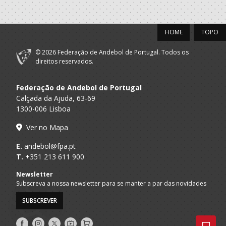
Feirense
Clube
HOME
TOPO
A.A. Aveiro
Desportivo
SUB-16 F / Seniores F
Feirense
© 2026 Federação de Andebol de Portugal. Todos os
Selecções
direitos reservados.
F.A.P.
Nacionais
SUB-16 F
Femininas
Federação de Andebol de Portugal
Calçada da Ajuda, 63-69
2022/23
1300-006 Lisboa
Escola Formaçao
Ver no Mapa
Porto A
Espinho - Os
SUB 16 F - And Praia / SUB 18 F - And
Praia
Tigres
E.
andebol@fpa.pt
T.
+351 213 611 900
Clube
A.A. Aveiro
Desportivo
SUB-16 F / SUB-18 F
Newsletter
Feirense
Subscreva a nossa newsletter para se manter a par das novidades
Selecções
SUBSCREVER
F.A.P.
Nacionais
SUB-16 F
Femininas
Siga-
Siga-
Siga-
AndebolTV
Loja