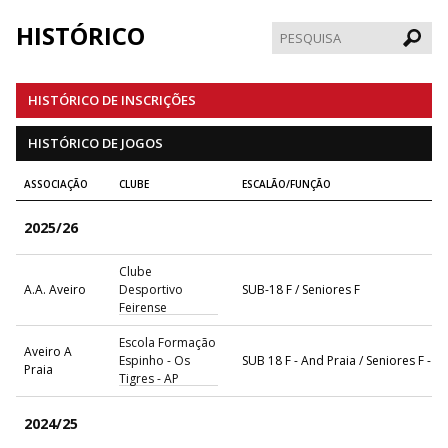
HISTÓRICO
Pesqui
HISTÓRICO DE INSCRIÇÕES
HISTÓRICO DE JOGOS
ASSOCIAÇÃO
CLUBE
ESCALÃO/FUNÇÃO
2025/26
Clube
A.A. Aveiro
Desportivo
SUB-18 F / Seniores F
Feirense
Escola Formação
Aveiro A
Espinho - Os
SUB 18 F - And Praia / Seniores F - A
Praia
Tigres - AP
2024/25