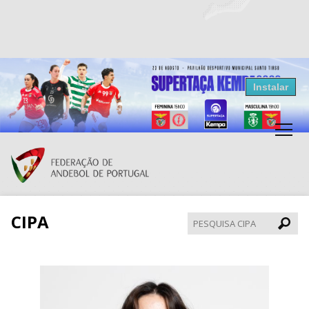
Resultados Andebol
Instalar
Federação de Andebol de Portugal
Grátis - Disponivel na Play Store
CIPA
Pesqui
CIPA