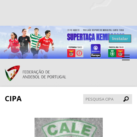
Resultados Andebol
Instalar
Federação de Andebol de Portugal
Grátis - Disponivel na Play Store
CIPA
Pesqui
CIPA