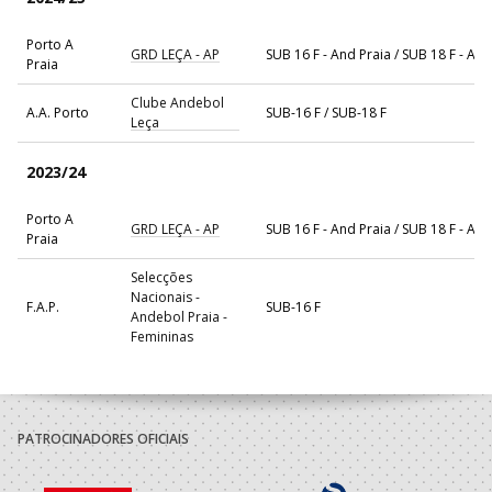
Porto A
GRD LEÇA - AP
SUB 16 F - And Praia / SUB 18 F - And
Praia
Clube Andebol
A.A. Porto
SUB-16 F / SUB-18 F
Leça
2023/24
Porto A
GRD LEÇA - AP
SUB 16 F - And Praia / SUB 18 F - And
Praia
Selecções
Nacionais -
F.A.P.
SUB-16 F
Andebol Praia -
Femininas
Clube Andebol
A.A. Porto
SUB-16 F / SUB-18 F
Leça
PATROCINADORES OFICIAIS
2022/23
Porto A