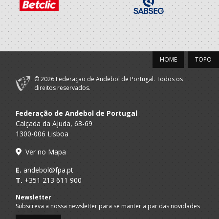
GRD LEÇA - AP
SUB 14 F - And Praia / SUB 16 F - And
Praia
Clube Andebol
A.A. Porto
SUB-14 F / SUB-16 F
Leça
2021/22
HOME
TOPO
Clube Andebol
© 2026 Federação de Andebol de Portugal. Todos os
A.A. Porto
SUB-13 F / SUB-15 F
Leça
direitos reservados.
Porto A
GRD LEÇA - AP
SUB 14 F - And Praia / SUB 16 F - And
Praia
Federação de Andebol de Portugal
Calçada da Ajuda, 63-69
1300-006 Lisboa
2020/21
Ver no Mapa
Porto A
GRD LEÇA - AP
SUB 14 F - And Praia
Praia
E.
andebol@fpa.pt
T.
+351 213 611 900
Clube Andebol
A.A. Porto
SUB-12 F / SUB-14 F
Leça
Newsletter
Subscreva a nossa newsletter para se manter a par das novidades
2019/20