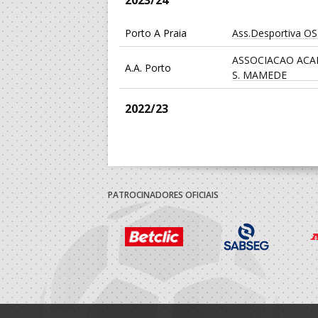
2023/24
Porto A Praia
Ass.Desportiva OS
ASSOCIACAO ACA
A.A. Porto
S. MAMEDE
2022/23
A.A. Porto
Clube Andebol Le
Dac/Chelsea Beac
Porto A Praia
Handball - AP
PATROCINADORES OFICIAIS
2021/22
A.A. Porto
Clube Andebol Le
2019/20
A.A. Porto
Clube Andebol Le