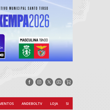
Siga-
Siga-
Siga-
AndebolTV
Loja
nos
nos
nos
no
no
no
Facebook
Instagram
Twitter
MENTOS
ANDEBOLTV
LOJA
SI