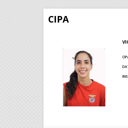
CIPA
VI
CIP
DA
IN