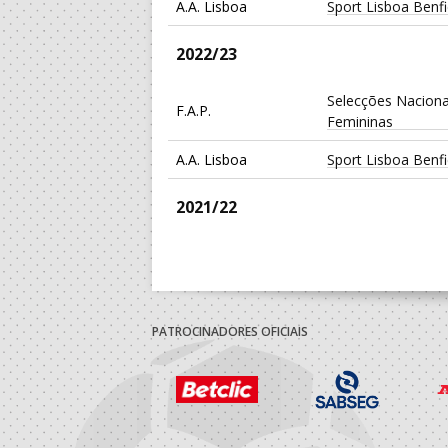
A.A. Lisboa
Sport Lisboa Benf
2022/23
Selecções Naciona
F.A.P.
Femininas
A.A. Lisboa
Sport Lisboa Benf
2021/22
Nucleo A.A. Liceu
A.A. Lisboa
Manuel
2020/21
PATROCINADORES OFICIAIS
Nucleo A.A. Liceu
A.A. Lisboa
Manuel
2019/20