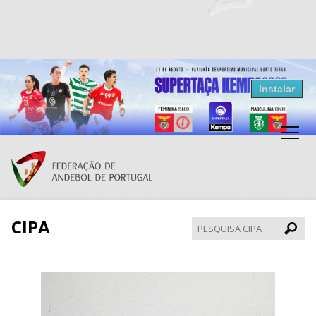
Resultados Andebol
Instalar
Federação de Andebol de Portugal
Grátis - Disponivel na Play Store
CIPA
Pesqui
CIPA