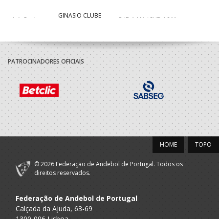
GINASIO CLUBE
A.A. Porto
SUB-14 M / SUB-16 M
SANTO TIRSO
2020/21
PATROCINADORES OFICIAIS
GINASIO CLUBE
A.A. Porto
SUB-13 M / SUB-15 M
SANTO TIRSO
2019/20
GINASIO CLUBE
A.A. Porto
Minis M / Infantis M
SANTO TIRSO
HOME
TOPO
2018/19
© 2026 Federação de Andebol de Portugal. Todos os
GINASIO CLUBE
direitos reservados.
A.A. Porto
Bambis M / Minis M
SANTO TIRSO
Federação de Andebol de Portugal
2017/18
Calçada da Ajuda, 63-69
1300-006 Lisboa