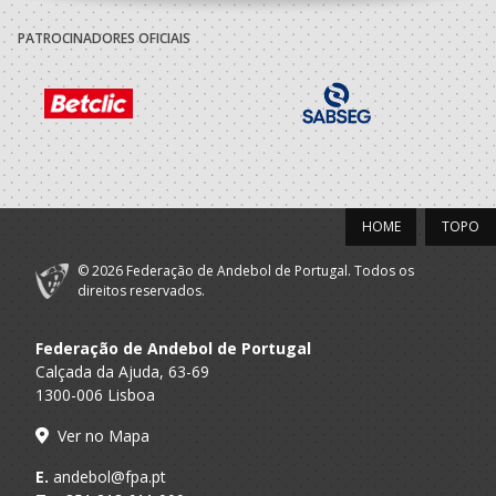
PATROCINADORES OFICIAIS
2022/23
Futebol Clube
A.A. Porto
SUB-20 M
Gaia
2021/22
Futebol Clube
A.A. Porto
SUB-20 M / Seniores M
HOME
TOPO
Gaia
© 2026 Federação de Andebol de Portugal. Todos os
2020/21
direitos reservados.
Futebol Clube
A.A. Porto
SUB-19 M / Seniores M
Gaia
Federação de Andebol de Portugal
Calçada da Ajuda, 63-69
1300-006 Lisboa
2019/20
Ver no Mapa
Futebol Clube
A.A. Porto
Juvenis M / Juniores M
Gaia
E.
andebol@fpa.pt