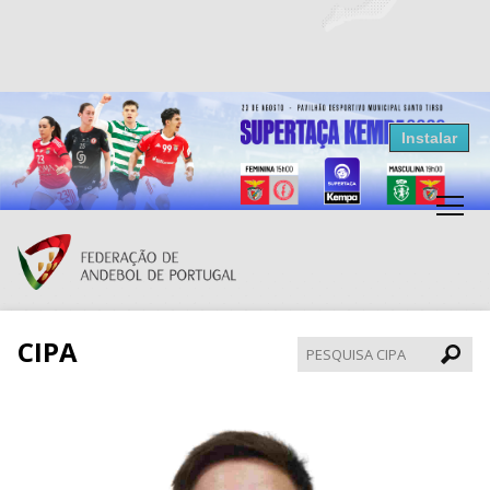
Resultados Andebol
Instalar
Federação de Andebol de Portugal
Grátis - Disponivel na Play Store
CIPA
Pesqui
CIPA