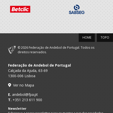
2021/22
Centro Cultural
A.A. Braga
Recreativo
SUB-16 M / SUB-18 M
Fermentoes
2020/21
HOME
TOPO
Centro Cultural
© 2026 Federação de Andebol de Portugal. Todos os
A.A. Braga
Recreativo
SUB-15 M / SUB-17 M
direitos reservados.
Fermentoes
Federação de Andebol de Portugal
2019/20
Calçada da Ajuda, 63-69
1300-006 Lisboa
Centro Cultural
A.A. Braga
Recreativo
Iniciados M / Juvenis M
Ver no Mapa
Fermentoes
E.
andebol@fpa.pt
2018/19
T.
+351 213 611 900
Newsletter
Centro Cultural