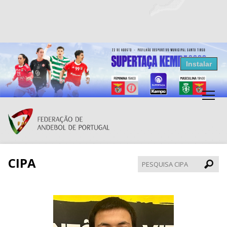
Resultados Andebol
Instalar
Federação de Andebol de Portugal
Grátis - Disponivel na Play Store
CIPA
Pesqui
CIPA