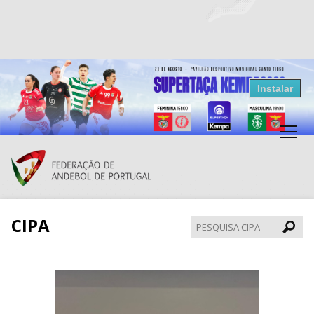
Resultados Andebol
Instalar
Federação de Andebol de Portugal
Grátis - Disponivel na Play Store
CIPA
Pesqui
CIPA