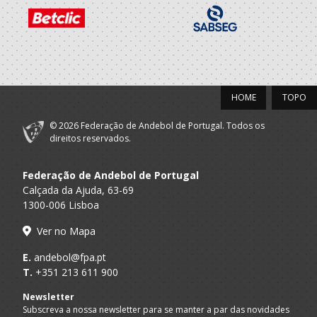
2020/21
Associação
A.A. Braga
Cultural de
SUB-13 M / SUB-15 M
Vermoim
HOME
TOPO
2019/20
© 2026 Federação de Andebol de Portugal. Todos os
Associação
direitos reservados.
A.A. Braga
Cultural de
Infantis M / Iniciados M
Vermoim
Federação de Andebol de Portugal
Calçada da Ajuda, 63-69
2018/19
1300-006 Lisboa
Associação
Ver no Mapa
A.A. Braga
Cultural de
Minis M / Infantis M
Vermoim
E.
andebol@fpa.pt
T.
+351 213 611 900
2017/18
Newsletter
Subscreva a nossa newsletter para se manter a par das novidades
Associação