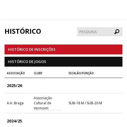
HISTÓRICO
Pesqui
HISTÓRICO DE INSCRIÇÕES
HISTÓRICO DE JOGOS
ASSOCIAÇÃO
CLUBE
ESCALÃO/FUNÇÃO
2025/26
Associação
A.A. Braga
Cultural de
SUB-18 M / SUB-20 M
Vermoim
2024/25