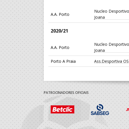
Nucleo Desportivo
A.A. Porto
Joana
2020/21
Nucleo Desportivo
A.A. Porto
Joana
Porto A Praia
Ass.Desportiva OS
2019/20
Nucleo Desportivo
A.A. Porto
PATROCINADORES OFICIAIS
Joana
2018/19
Porto A Praia
Ass.Desportiva OS