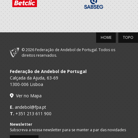
A.A. Porto
Arb. Regional
Porto A
AC Lusitanos -
SUB 16 M - And Praia
Praia
360
HOME
TOPO
Andebol Clube
A.A. Porto
SUB-16 M / SUB-18 M
Os Lusitanos
© 2026 Federação de Andebol de Portugal. Todos os
direitos reservados.
2021/22
Andebol Clube
Federação de Andebol de Portugal
A.A. Porto
SUB-14 M / SUB-16 M
Os Lusitanos
Calçada da Ajuda, 63-69
1300-006 Lisboa
2020/21
Ver no Mapa
Andebol Clube
A.A. Porto
SUB-13 M / SUB-15 M
E.
andebol@fpa.pt
Os Lusitanos
T.
+351 213 611 900
2019/20
Newsletter
Subscreva a nossa newsletter para se manter a par das novidades
Andebol Clube