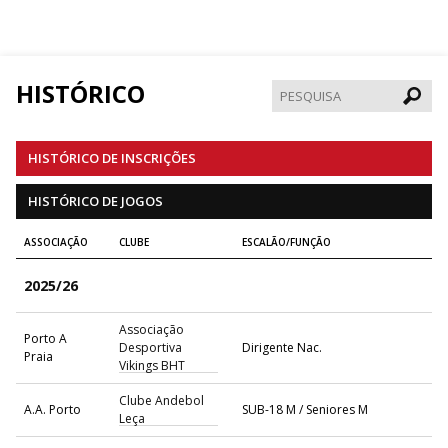
HISTÓRICO
Pesqui
HISTÓRICO DE INSCRIÇÕES
HISTÓRICO DE JOGOS
ASSOCIAÇÃO
CLUBE
ESCALÃO/FUNÇÃO
2025/26
Associação
Porto A
Desportiva
Dirigente Nac.
Praia
Vikings BHT
Clube Andebol
A.A. Porto
SUB-18 M / Seniores M
Leça