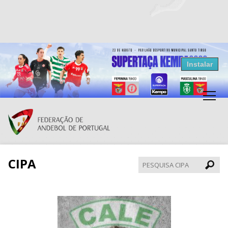
Resultados Andebol
Instalar
Federação de Andebol de Portugal
Grátis - Disponivel na Play Store
CIPA
Pesqui
CIPA