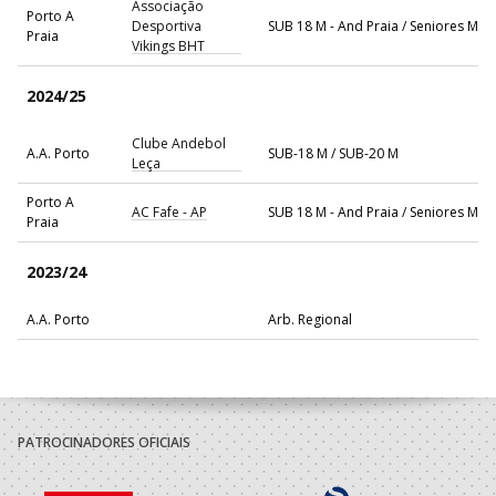
Associação
Porto A
Desportiva
SUB 18 M - And Praia / Seniores M - 
Praia
Vikings BHT
2024/25
Clube Andebol
A.A. Porto
SUB-18 M / SUB-20 M
Leça
Porto A
AC Fafe - AP
SUB 18 M - And Praia / Seniores M - 
Praia
2023/24
A.A. Porto
Arb. Regional
Porto A
AC Fafe - AP
SUB 16 M - And Praia / SUB 18 M - A
Praia
Andebol Clube
A.A. Porto
SUB-16 M / SUB-18 M
Os Lusitanos
PATROCINADORES OFICIAIS
2022/23