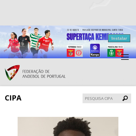
Resultados Andebol
Instalar
Federação de Andebol de Portugal
Grátis - Disponivel na Play Store
CIPA
Pesqui
CIPA