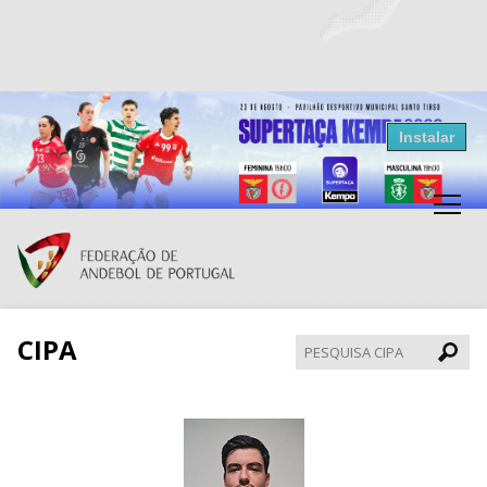
Resultados Andebol
Instalar
Federação de Andebol de Portugal
Grátis - Disponivel na Play Store
CIPA
Pesqui
CIPA