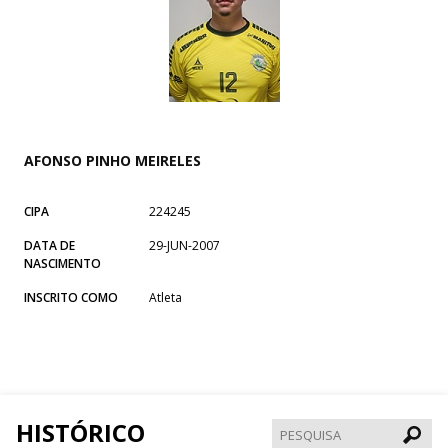
AFONSO PINHO MEIRELES
CIPA
224245
DATA DE
29-JUN-2007
NASCIMENTO
INSCRITO COMO
Atleta
HISTÓRICO
Pesqui