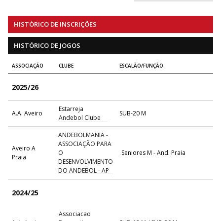
HISTÓRICO DE INSCRIÇÕES
HISTÓRICO DE JOGOS
ASSOCIAÇÃO
CLUBE
ESCALÃO/FUNÇÃO
2025/26
Estarreja
A.A. Aveiro
SUB-20 M
Andebol Clube
ANDEBOLMANIA -
ASSOCIAÇÃO PARA
Aveiro A
O
Seniores M - And. Praia
Praia
DESENVOLVIMENTO
DO ANDEBOL - AP
2024/25
Associacao