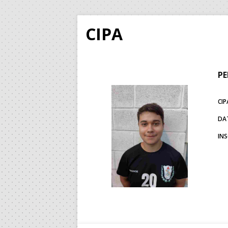
CIPA
PE
CIP
DA
IN