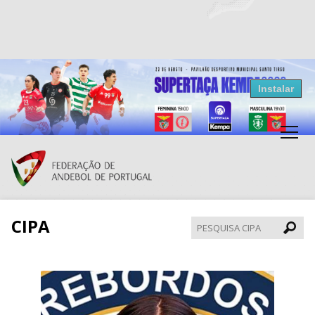
Resultados Andebol
Instalar
Federação de Andebol de Portugal
Grátis - Disponivel na Play Store
CIPA
Pesqui
CIPA