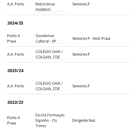
A.A. Porto
Rebordosa
Seniores F
Andebol
2024/25
Porto A
Gondomar
Seniores F - And. Praia
Praia
Cultural - AP
COLÉGIO GAIA /
A.A. Porto
Seniores F
COLGAIA, CDE
2023/24
COLÉGIO GAIA /
A.A. Porto
Seniores F
COLGAIA, CDE
2022/23
Escola Formaçao
Porto A
Espinho - Os
Dirigente Nac.
Praia
Tigres