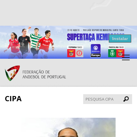
Resultados Andebol
Instalar
Federação de Andebol de Portugal
Grátis - Disponivel na Play Store
CIPA
Pesqui
CIPA