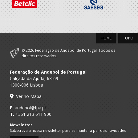
2020/21
CLUBE
A.A. Braga
DESPORTIVO
Dirigente Nac.
XICO ANDEBOL
HOME
TOPO
CLUBE
A.A. Braga
DESPORTIVO
Seniores F
XICO ANDEBOL
© 2026 Federação de Andebol de Portugal. Todos os
direitos reservados.
2019/20
Federação de Andebol de Portugal
CLUBE
Calçada da Ajuda, 63-69
A.A. Braga
DESPORTIVO
Juniores F
1300-006 Lisboa
XICO ANDEBOL
Ver no Mapa
2018/19
E.
andebol@fpa.pt
T.
+351 213 611 900
CLUBE
A.A. Braga
DESPORTIVO
Juvenis F
Newsletter
XICO ANDEBOL
Subscreva a nossa newsletter para se manter a par das novidades