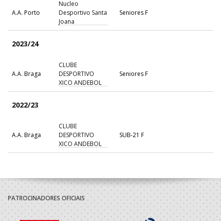
Nucleo
A.A. Porto
Desportivo Santa
Seniores F
Joana
2023/24
CLUBE
A.A. Braga
DESPORTIVO
Seniores F
XICO ANDEBOL
2022/23
CLUBE
A.A. Braga
DESPORTIVO
SUB-21 F
XICO ANDEBOL
2021/22
CLUBE
A.A. Braga
DESPORTIVO
SUB-20 F / Seniores F
PATROCINADORES OFICIAIS
XICO ANDEBOL